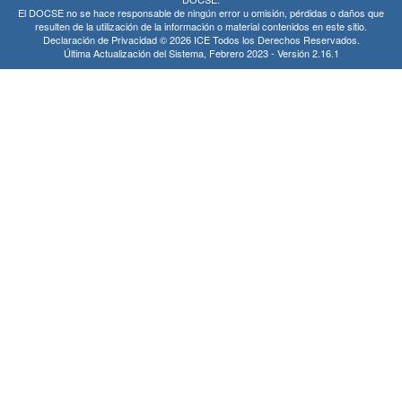
El DOCSE no se hace responsable de ningún error u omisión, pérdidas o daños que
Domingo 2 de Agosto
27281.70
resulten de la utilización de la información o material contenidos en este sitio.
Declaración de Privacidad © 2026 ICE Todos los Derechos Reservados.
Sábado 1 de Agosto
29604.97
Última Actualización del Sistema, Febrero 2023 - Versión 2.16.1
Viernes 31 de Julio
30712.77
Jueves 30 de Julio
32535.04
Miércoles 29 de Julio
32342.69
Martes 28 de Julio
32179.72
Lunes 27 de Julio
28979.52
Domingo 26 de Julio
27775.86
Sábado 25 de Julio
29171.17
Viernes 24 de Julio
30712.77
Jueves 23 de Julio
31916.45
Miércoles 22 de Julio
31960.87
Martes 21 de Julio
32275.94
Lunes 20 de Julio
31704.58