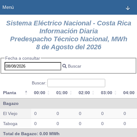
Menú
Sistema Eléctrico Nacional - Costa Rica
Información Diaria
Predespacho Técnico Nacional, MWh
8 de Agosto del 2026
Fecha a consultar
Buscar
Buscar:
Planta
00:00
01:00
02:00
03:00
04:00
Planta
00:00
01:00
02:00
03:00
04:00
Bagazo
El Viejo
0
0
0
0
0
Taboga
0
0
0
0
0
Total de Bagazo: 0.00 MWh