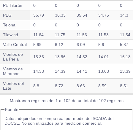
PE Tilarán
0
0
0
0
0
PEG
36.79
36.33
35.54
34.75
34.3
Tejona
0
0
0
0
0
Tilawind
11.64
11.75
11.56
11.53
11.54
Valle Central
5.99
6.12
6.09
5.9
5.87
Vientos de
15.36
13.96
14.32
14.01
16.18
La Perla
Vientos de
14.33
14.39
14.41
13.63
13.39
Miramar
Vientos del
8.8
8.72
8.66
8.59
8.51
Este
Total de Eólica: 7,243.88 MWh
Mostrando registros del 1 al 102 de un total de 102 registros
Geotérmica
Fuente
Boca de
Datos adquiridos en tiempo real por medio del SCADA del
4.3
4.3
4.3
4.3
4.3
Pozo
DOCSE. No son utilizados para medición comercial.
Las Pailas II
52
52
52
52
52