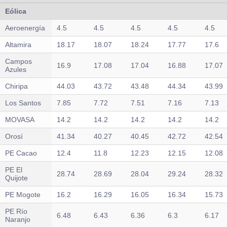
Eólica
Aeroenergía
4.5
4.5
4.5
4.5
4.5
Altamira
18.17
18.07
18.24
17.77
17.6
Campos
16.9
17.08
17.04
16.88
17.07
Azules
Chiripa
44.03
43.72
43.48
44.34
43.99
Los Santos
7.85
7.72
7.51
7.16
7.13
MOVASA
14.2
14.2
14.2
14.2
14.2
Orosí
41.34
40.27
40.45
42.72
42.54
PE Cacao
12.4
11.8
12.23
12.15
12.08
PE El
28.74
28.69
28.04
29.24
28.32
Quijote
PE Mogote
16.2
16.29
16.05
16.34
15.73
PE Río
6.48
6.43
6.36
6.3
6.17
Naranjo